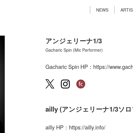
NEWS
ARTIS
アンジェリーナ1/3
Gacharic Spin (Mic Performer)
Gacharic Spin HP：
https://www.gach
ailly (アンジェリーナ1/3
ailly HP：
https://ailly.info/